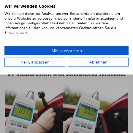
Solarplexius vor UV-Strahlen?
Wir verwenden Cookies
Auch die Scheibentönung von Solarplexius hat
Wir können diese zur Analyse unserer Besucherdaten platzieren, um
unsere Website zu verbessern, personalisierte Inhalte anzuzeigen und
allerbeste UV-Schutz Eigenschaften.
Mit Solarplexius
Ihnen ein großartiges Website-Erlebnis zu bieten. Für weitere
werden 99,8% der UV-A und UV-B Strahlen blockiert.
Informationen zu den von uns verwendeten Cookies öffnen Sie die
Mit einer so beeindruckenden Rate der UV-
Einstellungen.
Absorption übertrifft Solarplexius viele Folien sowie
andere Tönungs-Optionen auf dem Markt und bietet
Alle akzeptieren
einen unvergleichlichen Schutz sowohl vor UV-A als
auch UV-B-Strahlung.
Nein, anpassen
Ablehnen