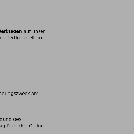
Werktagen
auf unser
andfertig bereit und
endungszweck an:
igung des
rag über den Online-