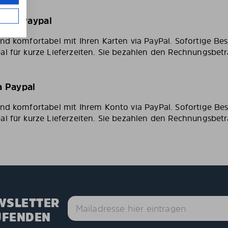
e via Paypal
und komfortabel mit Ihren Karten via PayPal. Sofortige Be
al für kurze Lieferzeiten. Sie bezahlen den Rechnungsbet
a Paypal
und komfortabel mit Ihrem Konto via PayPal. Sofortige Be
al für kurze Lieferzeiten. Sie bezahlen den Rechnungsbet
WSLETTER
UFENDEN