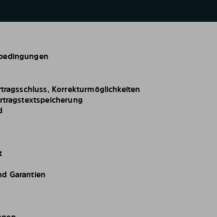
sbedingungen
rtragsschluss, Korrekturmöglichkeiten
ertragstextspeicherung
d
t
nd Garantien