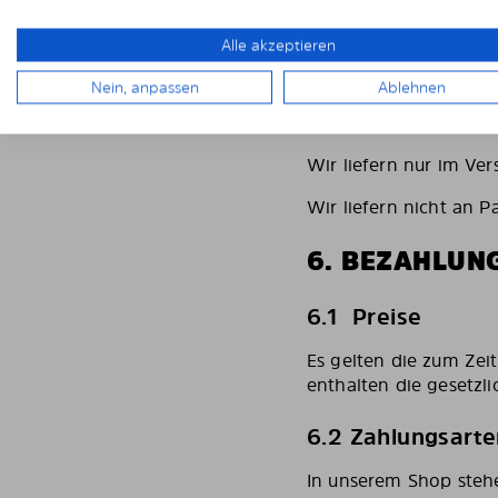
Für den
Express-Vers
Express-Versand erfah
Alle akzeptieren
5.2 Lieferoption
Nein, anpassen
Ablehnen
Wir versenden die Pro
Wir liefern nur im Ve
Wir liefern nicht an P
6. BEZAHLUN
6.1 Preise
Es gelten die zum Zei
enthalten die gesetzl
6.2 Zahlungsart
In unserem Shop steh