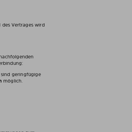
l des Vertrages wird
e nachfolgenden
erbindung:
 sind geringfügige
n
möglich.