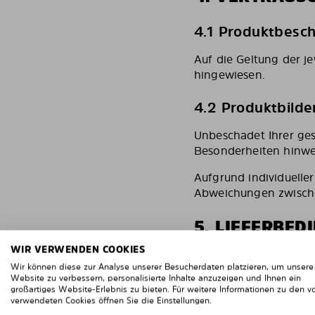
4.1 Produktbesc
Auf die Geltung der j
hingewiesen.
4.2 Produktbilde
Unbeschadet Ihrer ges
Besonderheiten hinwei
Aufgrund individueller
Abweichungen zwische
5. LIEFERBE
WIR VERWENDEN COOKIES
5.1 Versandkost
Wir können diese zur Analyse unserer Besucherdaten platzieren, um unsere
Website zu verbessern, personalisierte Inhalte anzuzeigen und Ihnen ein
Die
Standardlieferun
großartiges Website-Erlebnis zu bieten. Für weitere Informationen zu den v
verwendeten Cookies öffnen Sie die Einstellungen.