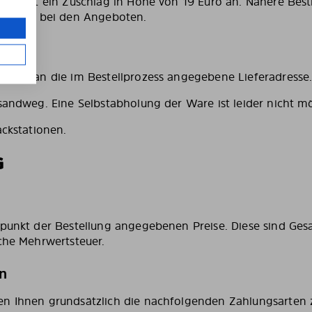
and
fällt ein Zuschlag in Höhe von 19 Euro an. Nähere B
ren Sie bei den Angeboten.
en
dukte an die im Bestellprozess angegebene Lieferadresse
rsandweg. Eine Selbstabholung der Ware ist leider nicht mö
ackstationen.
G
tpunkt der Bestellung angegebenen Preise. Diese sind Ge
iche Mehrwertsteuer.
en
en Ihnen grundsätzlich die nachfolgenden Zahlungsarten 