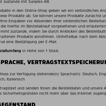
t zustande mit Sunplex AB.
rodukte in den Online-Shop geben wir ein verbindliches A
diese Produkte ab. Sie können unsere Produkte zunächst u
hre Eingaben vor Absenden Ihrer verbindlichen Bestellung
 die hierfür im Bestellablauf vorgesehenen und erläuterten
ommt zustande, indem Sie durch Anklicken des Bestellbut
haltenen Produkte annehmen. Unmittelbar nach dem Abs
mal eine Bestätigung per E-Mail.
stellumfang
in Höhe von 1 Stück.
SPRACHE, VERTRAGSTEXTSPEICHERU
hluss zur Verfügung stehende(n) Sprache(n): Deutsch, Engl
ch, Italienisch
tragstext und senden Ihnen die Bestelldaten und unsere 
us Sicherheitsgründen nicht mehr über das Internet zugäng
GEGENSTAND