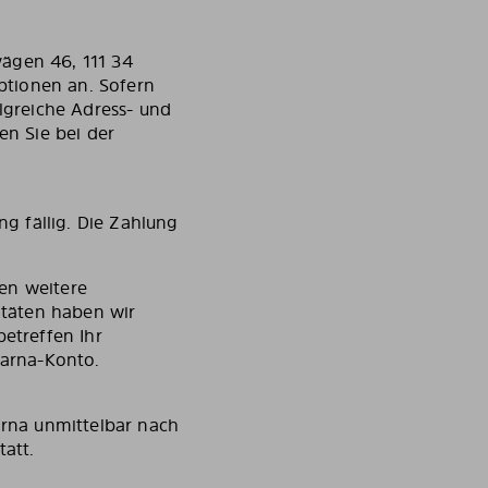
vägen 46, 111 34
ptionen an. Sofern
olgreiche Adress- und
en Sie bei der
g fällig. Die Zahlung
en weitere
itäten haben wir
betreffen Ihr
larna-Konto.
arna unmittelbar nach
tatt.