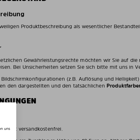
hreibung
eweiligen Produktbeschreibung als wesentlicher Bestandtei
r
etzlichen Gewährleistungsrechte möchten wir Sie auf di
sen. Bei Unsicherheiten setzen Sie sich bitte mit uns in V
 Bildschirmkonfigurationen (z.B. Auflösung und Helligkeit)
n den dargestellten und den tatsächlichen
Produktfarbe
DINGUNGEN
en
g
erfolgt versandkostenfrei.
on uns