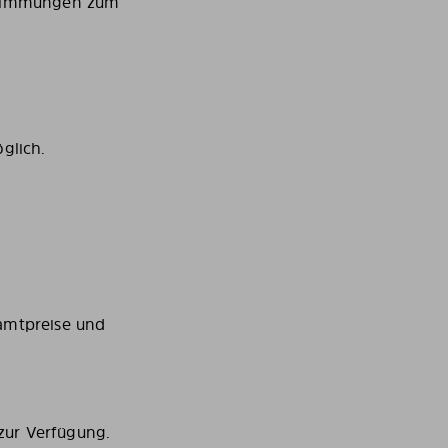
estimmungen zum
.
glich.
samtpreise und
zur Verfügung.