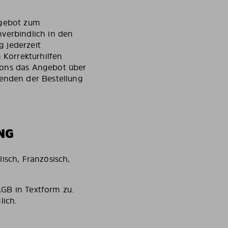
ngebot zum
nverbindlich in den
 jederzeit
 Korrekturhilfen
tons das Angebot über
enden der Bestellung
NG
isch, Französisch,
AGB in Textform zu.
lich.