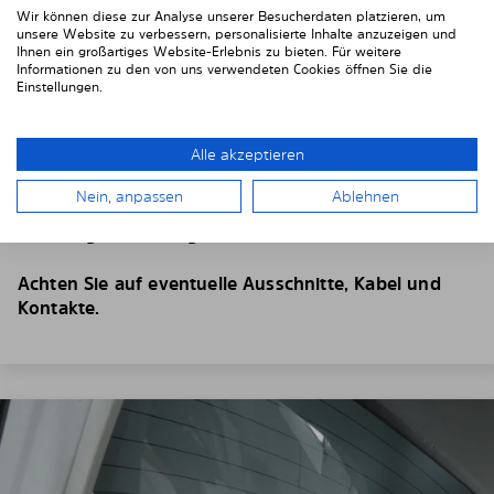
Wir können diese zur Analyse unserer Besucherdaten platzieren, um
unsere Website zu verbessern, personalisierte Inhalte anzuzeigen und
Ihnen ein großartiges Website-Erlebnis zu bieten. Für weitere
Informationen zu den von uns verwendeten Cookies öffnen Sie die
Einstellungen.
4. Platzieren Sie den Sonnenschutz
Alle akzeptieren
Positionieren Sie die Solarplexiusscheiben von Innen
vor Ihren Fahrzeugscheiben.
Nein, anpassen
Ablehnen
Setzen Sie die Scheiben dazu
hinter der
Fahrzeugverkleidung
ein.
Achten Sie auf eventuelle Ausschnitte, Kabel und
Kontakte.