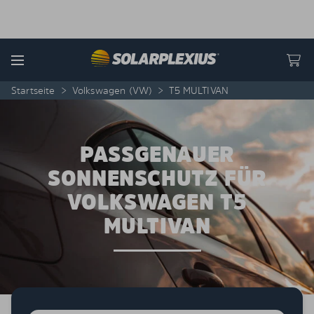
Skip to content
Menu
Startseite
>
Volkswagen (VW)
>
T5 MULTIVAN
PASSGENAUER
SONNENSCHUTZ FÜR
VOLKSWAGEN T5
MULTIVAN