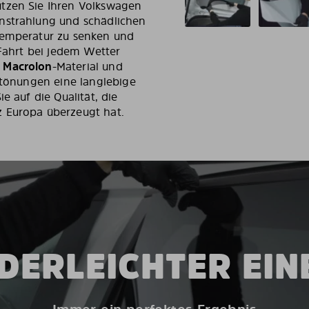
ützen Sie Ihren Volkswagen
nstrahlung und schädlichen
temperatur zu senken und
 Fahrt bei jedem Wetter
m
Macrolon
-Material und
ntönungen eine langlebige
e auf die Qualität, die
z Europa überzeugt hat.
DERLEICHTER EI