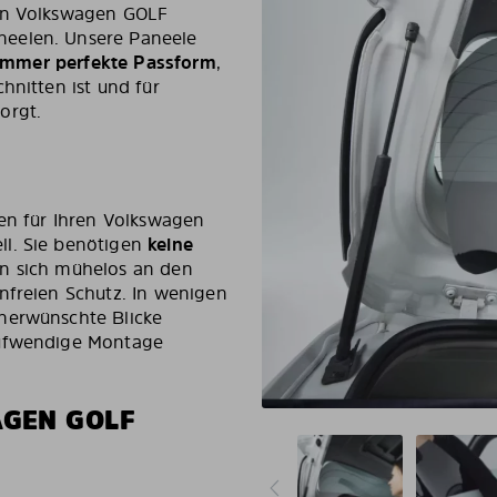
ren Volkswagen GOLF
neelen. Unsere Paneele
– immer perfekte Passform
,
hnitten ist und für
orgt.
gen für Ihren Volkswagen
ll. Sie benötigen
keine
en sich mühelos an den
nfreien Schutz. In wenigen
nerwünschte Blicke
aufwendige Montage
GEN GOLF