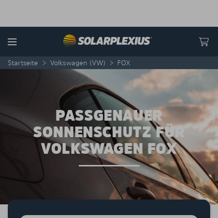
Skip to content
Menu
Startseite
>
Volkswagen (VW)
>
FOX
PASSGENAUER
SONNENSCHUTZ FÜR
VOLKSWAGEN FOX