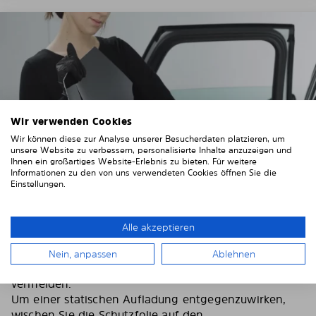
Wir verwenden Cookies
Wir können diese zur Analyse unserer Besucherdaten platzieren, um
unsere Website zu verbessern, personalisierte Inhalte anzuzeigen und
Ihnen ein großartiges Website-Erlebnis zu bieten. Für weitere
Informationen zu den von uns verwendeten Cookies öffnen Sie die
Einstellungen.
3. Entfernen Sie die Schutzfolien
Alle akzeptieren
Ziehen Sie sich die mitgelieferten Handschuhe an,
Nein, anpassen
Ablehnen
um Fingerabdrücke auf den Solarplexiusscheiben zu
vermeiden.
Um einer statischen Aufladung entgegenzuwirken,
wischen Sie die Schutzfolie auf den