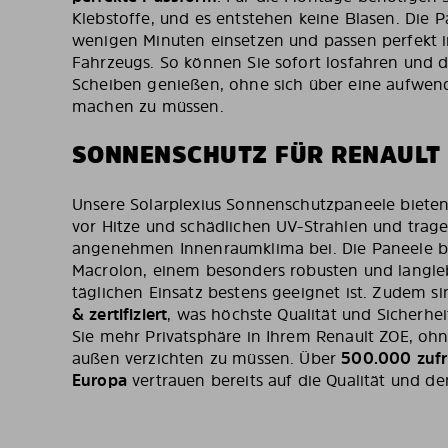
Klebstoffe, und es entstehen keine Blasen. Die P
wenigen Minuten einsetzen und passen perfekt in
Fahrzeugs. So können Sie sofort losfahren und d
Scheiben genießen, ohne sich über eine aufwend
machen zu müssen.
SONNENSCHUTZ FÜR RENAULT
Unsere Solarplexius Sonnenschutzpaneele biete
vor Hitze und schädlichen UV-Strahlen und trag
angenehmen Innenraumklima bei. Die Paneele 
Macrolon, einem besonders robusten und langleb
täglichen Einsatz bestens geeignet ist. Zudem s
& zertifiziert
, was höchste Qualität und Sicherhe
Sie mehr Privatsphäre in Ihrem Renault ZOE, ohn
außen verzichten zu müssen. Über
500.000 zufr
Europa
vertrauen bereits auf die Qualität und de