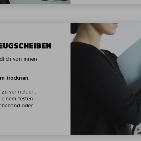
ZEUGSCHEIBEN
dlich von innen.
um trocknen.
g zu vermeiden,
t einem festen
ebeband oder