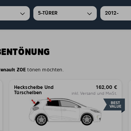
5-TÜRER
2012-
IBENTÖNUNG
enault ZOE
tönen möchten.
Heckscheibe Und
162,00
€
Türscheiben
inkl. Versand und MwSt.