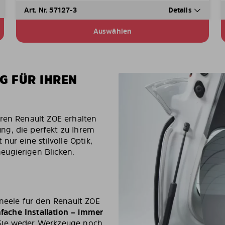
Art. Nr. 57127-3
Details
Auswählen
G FÜR IHREN
hren Renault ZOE erhalten
ng, die perfekt zu Ihrem
nur eine stilvolle Optik,
eugierigen Blicken.
aneele für den Renault ZOE
nfache Installation – immer
 Sie weder Werkzeuge noch