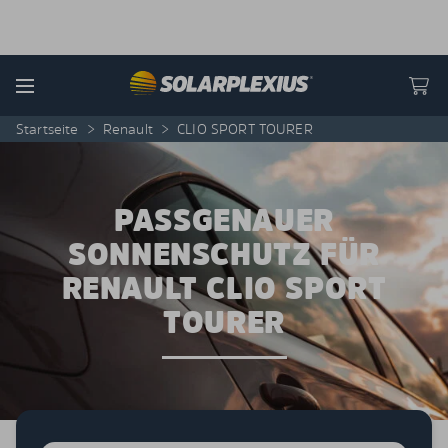
Skip to content
Menu
Startseite
>
Renault
>
CLIO SPORT TOURER
PASSGENAUER
SONNENSCHUTZ FÜR
RENAULT CLIO SPORT
TOURER