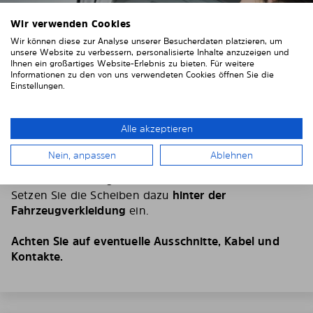
Wir verwenden Cookies
Wir können diese zur Analyse unserer Besucherdaten platzieren, um
unsere Website zu verbessern, personalisierte Inhalte anzuzeigen und
Ihnen ein großartiges Website-Erlebnis zu bieten. Für weitere
Informationen zu den von uns verwendeten Cookies öffnen Sie die
Einstellungen.
Alle akzeptieren
4. Platzieren Sie den Sonnenschutz
Nein, anpassen
Ablehnen
Positionieren Sie die Solarplexiusscheiben von Innen
vor Ihren Fahrzeugscheiben.
Setzen Sie die Scheiben dazu
hinter der
Fahrzeugverkleidung
ein.
Achten Sie auf eventuelle Ausschnitte, Kabel und
Kontakte.