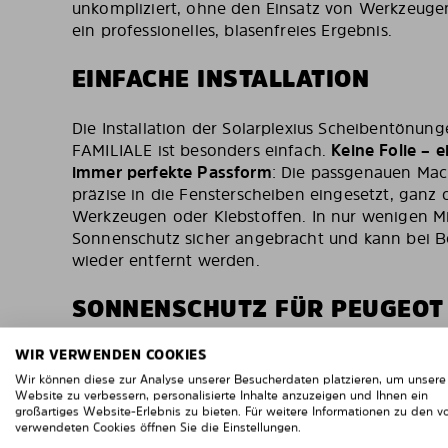
unkompliziert, ohne den Einsatz von Werkzeugen
ein professionelles, blasenfreies Ergebnis.
EINFACHE INSTALLATION
Die Installation der Solarplexius Scheibentönun
FAMILIALE ist besonders einfach.
Keine Folie – e
immer perfekte Passform
: Die passgenauen Mac
präzise in die Fensterscheiben eingesetzt, ganz
Werkzeugen oder Klebstoffen. In nur wenigen Mi
Sonnenschutz sicher angebracht und kann bei B
wieder entfernt werden.
SONNENSCHUTZ FÜR PEUGEOT 
WIR VERWENDEN COOKIES
Mit den Solarplexius Scheibentönungen schützen
Peugeot 406 FAMILIALE zuverlässig vor intensiv
Wir können diese zur Analyse unserer Besucherdaten platzieren, um unsere
Website zu verbessern, personalisierte Inhalte anzuzeigen und Ihnen ein
schädlichen UV-Strahlen. Die Tönungen helfen,
großartiges Website-Erlebnis zu bieten. Für weitere Informationen zu den v
angenehm kühl zu halten, und bieten gleichzeiti
verwendeten Cookies öffnen Sie die Einstellungen.
neugierigen Blicken, ohne die Sicht nach außen 