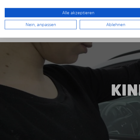
TÜV-geprüfte Material sorgt für Langlebigkeit un
500.000 zufriedene Kunden in ganz Europa vertr
Alle akzeptieren
erstklassigen Sonnenschutz.
Nein, anpassen
Ablehnen
KIN