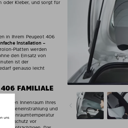
 oder Kleber, und sorgt für
gen in Ihrem Peugeot 406
infache Installation –
rolon-Platten werden
 ohne den Einsatz von
nuten ist der
edarf genauso leicht
406 FAMILIALE
 Sie den Innenraum Ihres
er Sonneneinstrahlung und
 die Innenraumtemperatur
on uns
g Sichtschutz vor
zu beeinträchtigen. Das