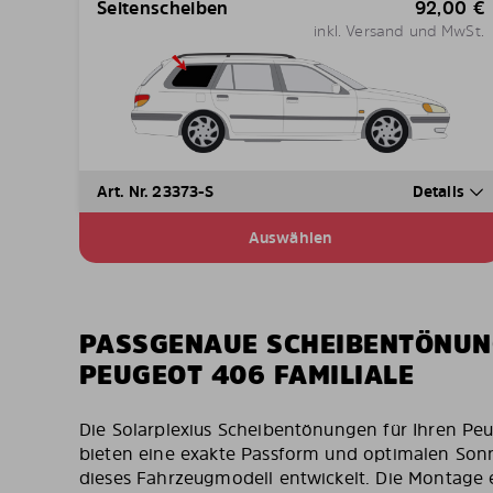
Seitenscheiben
92,00
€
inkl. Versand und MwSt.
Art. Nr. 23373-S
Details
Auswählen
PASSGENAUE SCHEIBENTÖNUN
PEUGEOT 406 FAMILIALE
Die Solarplexius Scheibentönungen für Ihren P
bieten eine exakte Passform und optimalen Sonne
dieses Fahrzeugmodell entwickelt. Die Montage e