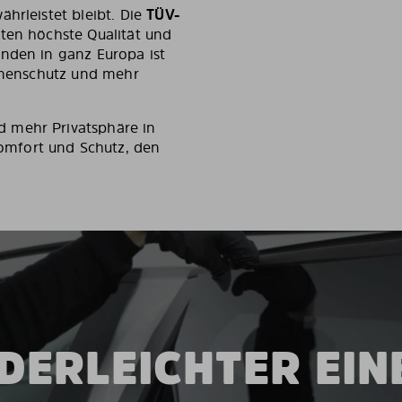
hrleistet bleibt. Die
TÜV-
en höchste Qualität und
unden in ganz Europa ist
onnenschutz und mehr
 mehr Privatsphäre in
mfort und Schutz, den
DERLEICHTER EI