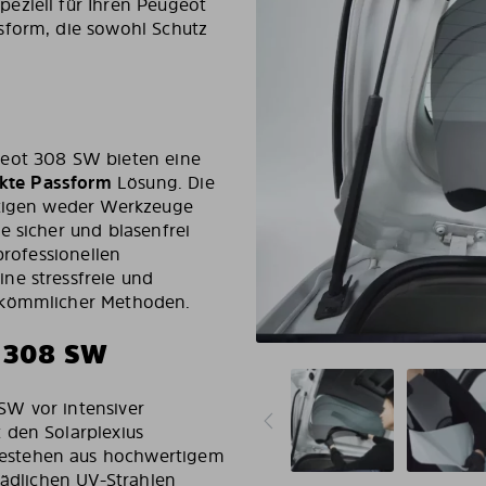
eziell für Ihren Peugeot
sform, die sowohl Schutz
geot 308 SW bieten eine
fekte Passform
Lösung. Die
ötigen weder Werkzeuge
e sicher und blasenfrei
professionellen
ne stressfreie und
erkömmlicher Methoden.
 308 SW
SW vor intensiver
 den Solarplexius
estehen aus hochwertigem
hädlichen UV-Strahlen