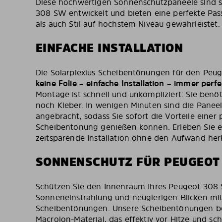
Diese hochwertigen Sonnenschutzpaneele sind sp
308 SW entwickelt und bieten eine perfekte Pas
als auch Stil auf höchstem Niveau gewährleistet.
EINFACHE INSTALLATION
Die Solarplexius Scheibentönungen für den Peu
keine Folie – einfache Installation – immer per
Montage ist schnell und unkompliziert: Sie ben
noch Kleber. In wenigen Minuten sind die Paneel
angebracht, sodass Sie sofort die Vorteile einer 
Scheibentönung genießen können. Erleben Sie ei
zeitsparende Installation ohne den Aufwand h
SONNENSCHUTZ FÜR PEUGEOT
Schützen Sie den Innenraum Ihres Peugeot 308 
Sonneneinstrahlung und neugierigen Blicken mit
Scheibentönungen. Unsere Scheibentönungen b
Macrolon-Material, das effektiv vor Hitze und sc