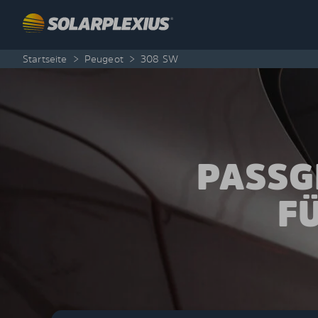
Skip to content
Startseite
>
Peugeot
>
308 SW
PASSG
F