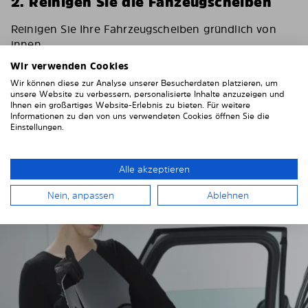
2. Reinigen Sie die Fahzeugscheiben
Reinigen Sie Ihre Fahrzeugscheiben gründlich von
innen.
Z. B. mit Glasreiniger.
Wir verwenden Cookies
Wichtig! Geben Sie den Scheiben Zeit zum trocknen.
Wir können diese zur Analyse unserer Besucherdaten platzieren, um
unsere Website zu verbessern, personalisierte Inhalte anzuzeigen und
Ihnen ein großartiges Website-Erlebnis zu bieten. Für weitere
Um Kratzer an Ihrer Fahrzeugverkleidung zu
Informationen zu den von uns verwendeten Cookies öffnen Sie die
vermeiden, kleben Sie diese rund um die Fenster mit
Einstellungen.
einem festen Klebeband ab. Wir empfehlen
Gewebeklebeband oder Malerkrepp.
Alle akzeptieren
Nein, anpassen
Ablehnen