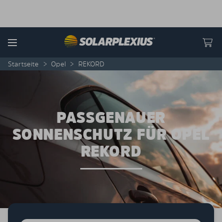
Skip to content
Menu
Startseite
>
Opel
>
REKORD
PASSGENAUER
SONNENSCHUTZ FÜR OPEL
REKORD