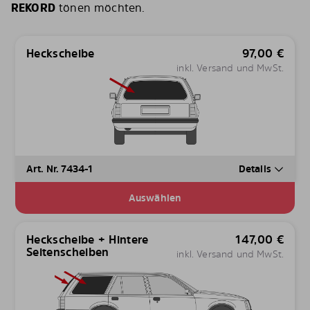
REKORD
tönen möchten.
Heckscheibe
97,00
€
inkl. Versand und MwSt.
Art. Nr. 7434-1
Details
Auswählen
Heckscheibe + Hintere
147,00
€
Seitenscheiben
inkl. Versand und MwSt.