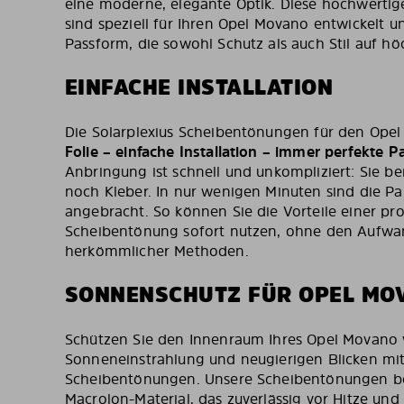
eine moderne, elegante Optik. Diese hochwerti
sind speziell für Ihren Opel Movano entwickelt u
Passform, die sowohl Schutz als auch Stil auf hö
EINFACHE INSTALLATION
Die Solarplexius Scheibentönungen für den Ope
Folie – einfache Installation – immer perfekte 
Anbringung ist schnell und unkompliziert: Sie 
noch Kleber. In nur wenigen Minuten sind die Pa
angebracht. So können Sie die Vorteile einer pro
Scheibentönung sofort nutzen, ohne den Aufwa
herkömmlicher Methoden.
SONNENSCHUTZ FÜR OPEL MO
Schützen Sie den Innenraum Ihres Opel Movano v
Sonneneinstrahlung und neugierigen Blicken mit
Scheibentönungen. Unsere Scheibentönungen b
Macrolon-Material, das zuverlässig vor Hitze und