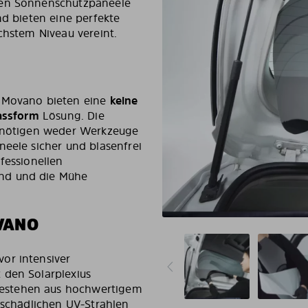
gen Sonnenschutzpaneele
nd bieten eine perfekte
chstem Niveau vereint.
l Movano bieten eine
keine
Passform
Lösung. Die
benötigen weder Werkzeuge
neele sicher und blasenfrei
fessionellen
nd und die Mühe
VANO
or intensiver
 den Solarplexius
estehen aus hochwertigem
 schädlichen UV-Strahlen