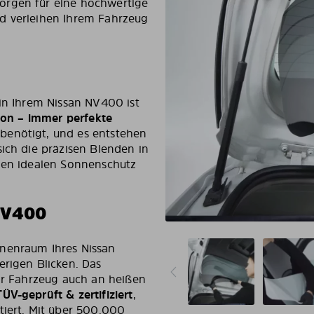
orgen für eine hochwertige
d verleihen Ihrem Fahrzeug
 in Ihrem Nissan NV400 ist
tion – immer perfekte
benötigt, und es entstehen
sich die präzisen Blenden in
 den idealen Sonnenschutz
NV400
nnenraum Ihres Nissan
erigen Blicken. Das
Ihr Fahrzeug auch an heißen
TÜV-geprüft & zertifiziert
,
tiert. Mit über 500.000