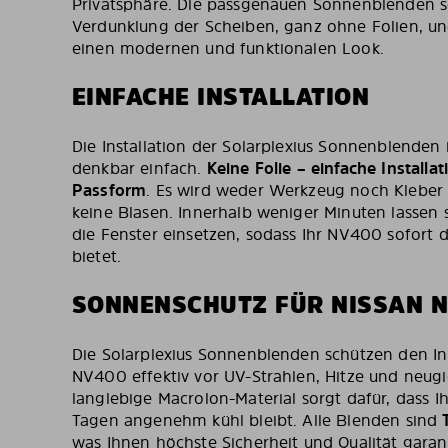
Privatsphäre. Die passgenauen Sonnenblenden s
Verdunklung der Scheiben, ganz ohne Folien, un
einen modernen und funktionalen Look.
EINFACHE INSTALLATION
Die Installation der Solarplexius Sonnenblenden
denkbar einfach.
Keine Folie – einfache Installa
Passform
. Es wird weder Werkzeug noch Kleber 
keine Blasen. Innerhalb weniger Minuten lassen 
die Fenster einsetzen, sodass Ihr NV400 sofort
bietet.
SONNENSCHUTZ FÜR NISSAN 
Die Solarplexius Sonnenblenden schützen den I
NV400 effektiv vor UV-Strahlen, Hitze und neugi
langlebige Macrolon-Material sorgt dafür, dass 
Tagen angenehm kühl bleibt. Alle Blenden sind
was Ihnen höchste Sicherheit und Qualität garan