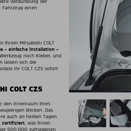
akte Verdunklung der
m Fahrzeug einen
in Ihrem Mitsubishi COLT
e – einfache Installation –
 Werkzeug noch Kleber, und
 lassen sich die
odass Ihr COLT CZ5 sofort
HI COLT CZ5
ie den Innenraum Ihres
neugierigen Blicken. Das
ere auch an heißen Tagen
zertifiziert
, was Ihnen
 über 500.000 zufriedenen