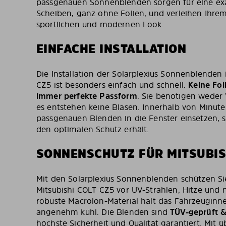
passgenauen Sonnenblenden sorgen für eine ex
Scheiben, ganz ohne Folien, und verleihen Ihre
sportlichen und modernen Look.
EINFACHE INSTALLATION
Die Installation der Solarplexius Sonnenblenden 
CZ5 ist besonders einfach und schnell.
Keine Foli
immer perfekte Passform
. Sie benötigen weder
es entstehen keine Blasen. Innerhalb von Minuten
passgenauen Blenden in die Fenster einsetzen, s
den optimalen Schutz erhält.
SONNENSCHUTZ FÜR MITSUBIS
Mit den Solarplexius Sonnenblenden schützen S
Mitsubishi COLT CZ5 vor UV-Strahlen, Hitze und 
robuste Macrolon-Material hält das Fahrzeuginn
angenehm kühl. Die Blenden sind
TÜV-geprüft & 
höchste Sicherheit und Qualität garantiert. Mit