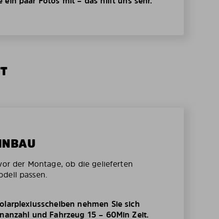
ein paar Fotos mit – das hilft uns sehr.
TT
EINBAU
vor der Montage, ob die gelieferten
dell passen.
olarplexiusscheiben nehmen Sie sich
enanzahl und Fahrzeug 15 – 60Min Zeit.