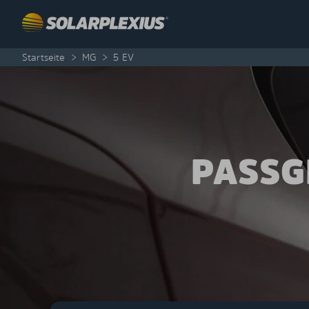
Skip to content
Startseite
>
MG
>
5 EV
PASSG