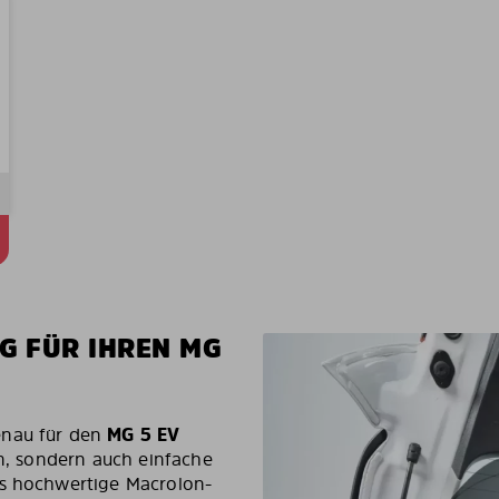
G FÜR IHREN MG
enau für den
MG 5 EV
rm, sondern auch einfache
as hochwertige Macrolon-