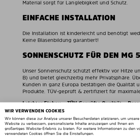
Material sorgt für Langlebigkeit und Schutz.
EINFACHE INSTALLATION
Die Installation ist kinderleicht und benötigt w
Keine Blasenbildung garantiert!
SONNENSCHUTZ FÜR DEN MG 5
Unser Sonnenschutz schützt effektiv vor Hitze 
B) und bietet gleichzeitig mehr Privatsphäre. Ü
Kunden in ganz Europa bestätigen die Qualität u
Produkte. TÜV-geprüft & zertifiziert für maximale
Leichter Einbau – TÜV-Geprüfte Qualität – Pass
Solarplexius
WIR VERWENDEN COOKIES
Wir können diese zur Analyse unserer Besucherdaten platzieren, um unsere
Website zu verbessern, personalisierte Inhalte anzuzeigen und Ihnen ein
großartiges Website-Erlebnis zu bieten. Für weitere Informationen zu den v
verwendeten Cookies öffnen Sie die Einstellungen.