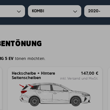
KOMBI
2020-
IBENTÖNUNG
G 5 EV
tönen möchten.
Heckscheibe + Hintere
147,00
€
Seitenscheiben
inkl. Versand und MwSt.