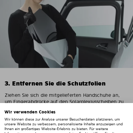
3. Entfernen Sie die Schutzfolien
Ziehen Sie sich die mitgelieferten Handschuhe an,
um Fingerabdrücke auf den Solarplexiusscheiben zu
vermeiden.
Wir verwenden Cookies
Um einer statischen Aufladung entgegenzuwirken,
Wir können diese zur Analyse unserer Besucherdaten platzieren, um
wischen Sie die Schutzfolie auf den
unsere Website zu verbessern, personalisierte Inhalte anzuzeigen und
Solarplexiusscheiben mit einem leicht feuchten Tuch
Ihnen ein großartiges Website-Erlebnis zu bieten. Für weitere