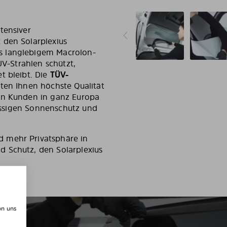
tensiver
 den Solarplexius
s langlebigem Macrolon-
UV-Strahlen schützt,
t bleibt. Die
TÜV-
en Ihnen höchste Qualität
nen Kunden in ganz Europa
klassigen Sonnenschutz und
 mehr Privatsphäre in
 Schutz, den Solarplexius
on uns