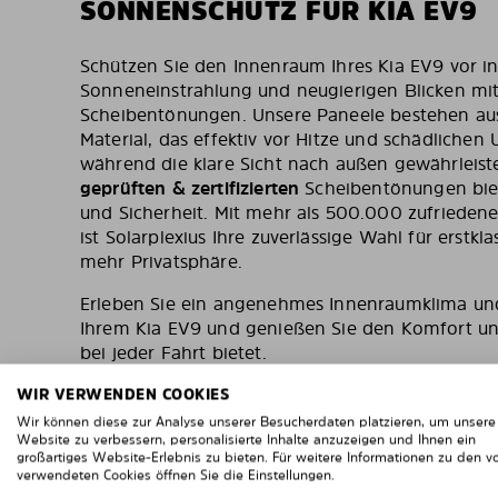
SONNENSCHUTZ FÜR KIA EV9
Schützen Sie den Innenraum Ihres Kia EV9 vor in
Sonneneinstrahlung und neugierigen Blicken mit
Scheibentönungen. Unsere Paneele bestehen au
Material, das effektiv vor Hitze und schädlichen 
während die klare Sicht nach außen gewährleiste
geprüften & zertifizierten
Scheibentönungen biet
und Sicherheit. Mit mehr als 500.000 zufriede
ist Solarplexius Ihre zuverlässige Wahl für erst
mehr Privatsphäre.
Erleben Sie ein angenehmes Innenraumklima und
Ihrem Kia EV9 und genießen Sie den Komfort und
bei jeder Fahrt bietet.
WIR VERWENDEN COOKIES
Wir können diese zur Analyse unserer Besucherdaten platzieren, um unsere
Website zu verbessern, personalisierte Inhalte anzuzeigen und Ihnen ein
großartiges Website-Erlebnis zu bieten. Für weitere Informationen zu den v
verwendeten Cookies öffnen Sie die Einstellungen.