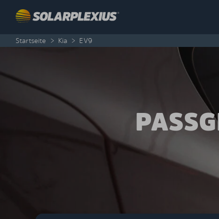
Skip to content
Startseite
>
Kia
>
EV9
PASSG