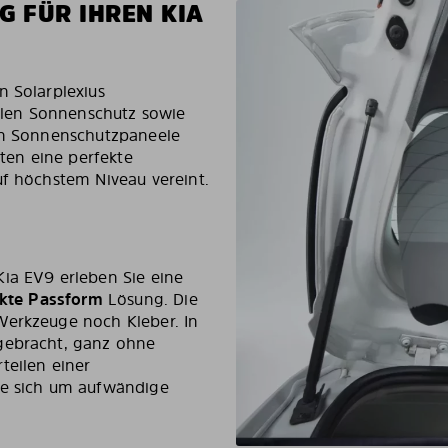
 FÜR IHREN KIA
n Solarplexius
len Sonnenschutz sowie
gen Sonnenschutzpaneele
eten eine perfekte
uf höchstem Niveau vereint.
ia EV9 erleben Sie eine
fekte Passform
Lösung. Die
Werkzeuge noch Kleber. In
ngebracht, ganz ohne
teilen einer
ne sich um aufwändige