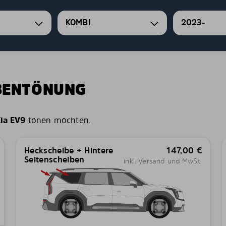
KOMBI
2023-
IBENTÖNUNG
ia EV9
tönen möchten.
Heckscheibe + Hintere
147,00
€
Seitenscheiben
inkl. Versand und MwSt.