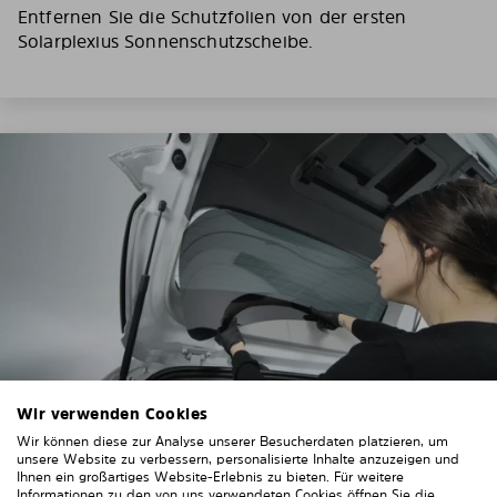
Entfernen Sie die Schutzfolien von der ersten
Solarplexius Sonnenschutzscheibe.
Wir verwenden Cookies
Wir können diese zur Analyse unserer Besucherdaten platzieren, um
unsere Website zu verbessern, personalisierte Inhalte anzuzeigen und
4. Platzieren Sie den Sonnenschutz
Ihnen ein großartiges Website-Erlebnis zu bieten. Für weitere
Informationen zu den von uns verwendeten Cookies öffnen Sie die