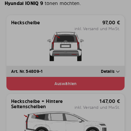
Hyundai IONIQ 9
tönen möchten.
Heckscheibe
97,00
€
inkl. Versand und MwSt.
Art. Nr. 54809-1
Details
Auswählen
Heckscheibe + Hintere
147,00
€
Seitenscheiben
inkl. Versand und MwSt.