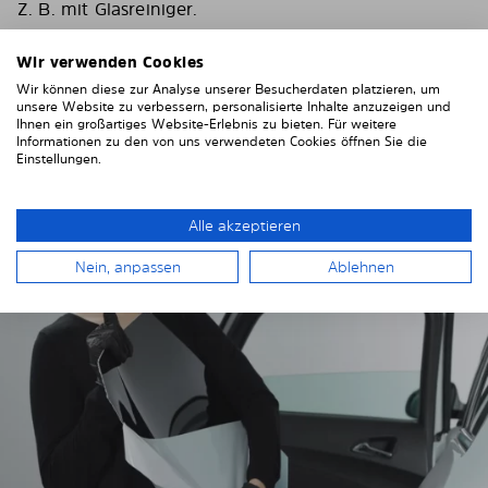
Z. B. mit Glasreiniger.
Wichtig! Geben Sie den Scheiben Zeit zum trocknen.
Wir verwenden Cookies
Wir können diese zur Analyse unserer Besucherdaten platzieren, um
Um Kratzer an Ihrer Fahrzeugverkleidung zu
unsere Website zu verbessern, personalisierte Inhalte anzuzeigen und
vermeiden, kleben Sie diese rund um die Fenster mit
Ihnen ein großartiges Website-Erlebnis zu bieten. Für weitere
einem festen Klebeband ab. Wir empfehlen
Informationen zu den von uns verwendeten Cookies öffnen Sie die
Einstellungen.
Gewebeklebeband oder Malerkrepp.
Alle akzeptieren
Nein, anpassen
Ablehnen