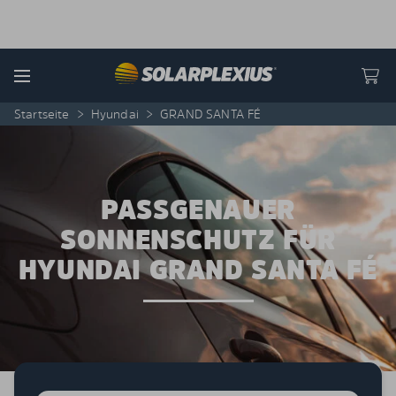
Skip to content
Menu
Startseite
>
Hyundai
>
GRAND SANTA FÉ
PASSGENAUER
SONNENSCHUTZ FÜR
HYUNDAI GRAND SANTA FÉ