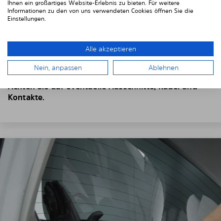
Ihnen ein großartiges Website-Erlebnis zu bieten. Für weitere
4. Platzieren Sie den Sonnenschutz
Informationen zu den von uns verwendeten Cookies öffnen Sie die
Einstellungen.
Positionieren Sie die Solarplexiusscheiben von Innen
vor Ihren Fahrzeugscheiben.
Alle akzeptieren
Setzen Sie die Scheiben dazu
hinter der
Fahrzeugverkleidung
ein.
Nein, anpassen
Ablehnen
Achten Sie auf eventuelle Ausschnitte, Kabel und
Kontakte.