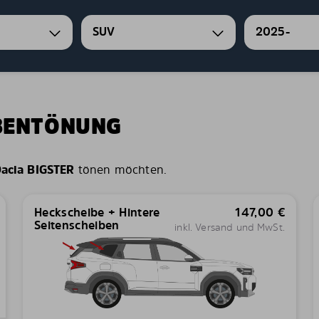
SUV
2025-
IBENTÖNUNG
acia BIGSTER
tönen möchten.
Heckscheibe + Hintere
147,00
€
Seitenscheiben
inkl. Versand und MwSt.