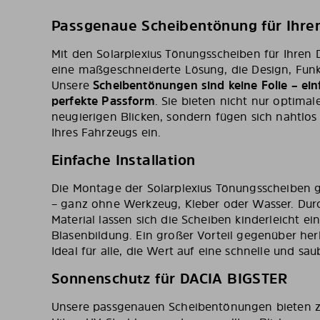
DE Solarplexius Product Description said:
Passgenaue Scheibentönung für Ihre
Mit den Solarplexius Tönungsscheiben für Ihren 
eine maßgeschneiderte Lösung, die Design, Funk
Unsere
Scheibentönungen sind keine Folie – ein
perfekte Passform
. Sie bieten nicht nur optima
neugierigen Blicken, sondern fügen sich nahtlos
Ihres Fahrzeugs ein.
Einfache Installation
Die Montage der Solarplexius Tönungsscheiben 
– ganz ohne Werkzeug, Kleber oder Wasser. Durc
Material lassen sich die Scheiben kinderleicht e
Blasenbildung. Ein großer Vorteil gegenüber he
Ideal für alle, die Wert auf eine schnelle und sa
Sonnenschutz für DACIA BIGSTER
Unsere passgenauen Scheibentönungen bieten zu