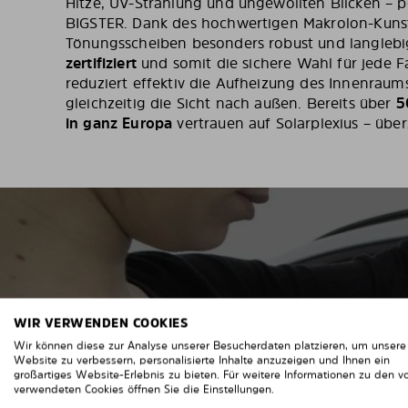
Hitze, UV-Strahlung und ungewollten Blicken – p
BIGSTER. Dank des hochwertigen Makrolon-Kunsts
Tönungsscheiben besonders robust und langlebig
zertifiziert
und somit die sichere Wahl für jede F
reduziert effektiv die Aufheizung des Innenraum
gleichzeitig die Sicht nach außen. Bereits über
5
in ganz Europa
vertrauen auf Solarplexius – über
KIN
WIR VERWENDEN COOKIES
Wir können diese zur Analyse unserer Besucherdaten platzieren, um unsere
Website zu verbessern, personalisierte Inhalte anzuzeigen und Ihnen ein
großartiges Website-Erlebnis zu bieten. Für weitere Informationen zu den v
verwendeten Cookies öffnen Sie die Einstellungen.