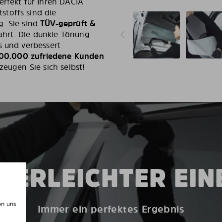
erfekt für Ihren DACIA
toffs sind die
. Sie sind
TÜV-geprüft &
ahrt. Die dunkle Tönung
s und verbessert
00.000 zufriedene Kunden
zeugen Sie sich selbst!
DERLEICHTER EI
on uns
Immer ein perfektes Ergebnis