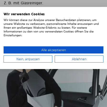
Z. B. mit Glasreiniger.
Wichtig! Geben Sie den Scheiben Zeit zum trocknen.
Wir verwenden Cookies
Wir können diese zur Analyse unserer Besucherdaten platzieren, um
Um Kratzer an Ihrer Fahrzeugverkleidung zu
unsere Website zu verbessern, personalisierte Inhalte anzuzeigen und
vermeiden, kleben Sie diese rund um die Fenster mit
Ihnen ein großartiges Website-Erlebnis zu bieten. Für weitere
einem festen Klebeband ab. Wir empfehlen
Informationen zu den von uns verwendeten Cookies öffnen Sie die
Einstellungen.
Gewebeklebeband oder Malerkrepp.
Alle akzeptieren
Nein, anpassen
Ablehnen