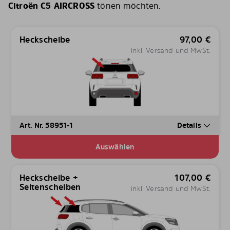
Citroën C5 AIRCROSS
tönen möchten.
Heckscheibe
97,00
€
inkl. Versand und MwSt.
Art. Nr. 58951-1
Details
Auswählen
Heckscheibe +
107,00
€
Seitenscheiben
inkl. Versand und MwSt.