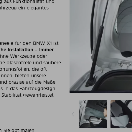
 aus Funktionalität und
Fahrzeug ein elegantes
Paneele für den BMW X1 ist
che Installation – immer
 ohne Werkzeuge oder
ine blasenfreie und saubere
nungsfolien, die oft
önnen, bieten unsere
ind präzise auf die Maße
s in das Fahrzeugdesign
Stabilität gewährleistet
n Sie optimalen