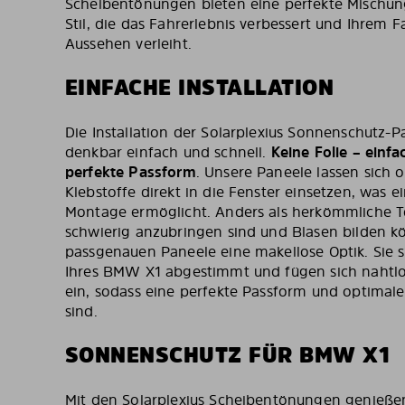
Scheibentönungen bieten eine perfekte Mischung
Stil, die das Fahrerlebnis verbessert und Ihrem 
Aussehen verleiht.
EINFACHE INSTALLATION
Die Installation der Solarplexius Sonnenschutz-
denkbar einfach und schnell.
Keine Folie – einfa
perfekte Passform
. Unsere Paneele lassen sich
Klebstoffe direkt in die Fenster einsetzen, was e
Montage ermöglicht. Anders als herkömmliche Tö
schwierig anzubringen sind und Blasen bilden k
passgenauen Paneele eine makellose Optik. Sie s
Ihres BMW X1 abgestimmt und fügen sich nahtlo
ein, sodass eine perfekte Passform und optimale 
sind.
SONNENSCHUTZ FÜR BMW X1
Mit den Solarplexius Scheibentönungen genieße