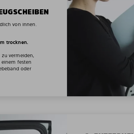
ZEUGSCHEIBEN
dlich von innen.
um trocknen.
g zu vermeiden,
t einem festen
ebeband oder