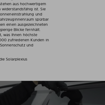
estehen aus hochwertigem
 widerstandsfähig ist. Sie
 Sonneneinstrahlung und
 Fahrzeuginnenraum spürbar
ngen einen ausgezeichneten
ierige Blicke fernhält.
rt, was Ihnen höchste
0.000 zufriedenen Kunden in
n Sonnenschutz und
die Solarplexius