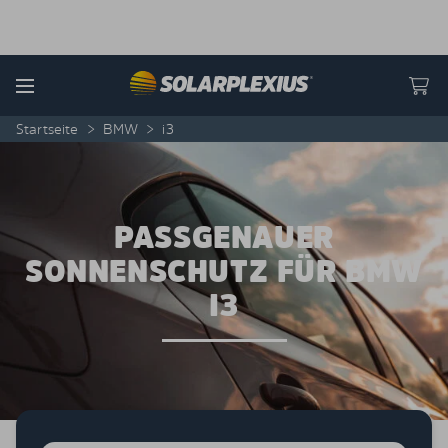
Skip to content
Menu
Startseite
>
BMW
>
i3
PASSGENAUER
SONNENSCHUTZ FÜR BMW
I3