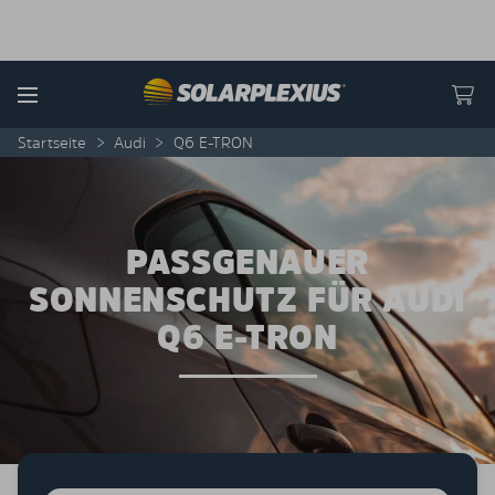
Skip to content
Menu
Startseite
>
Audi
>
Q6 E-TRON
PASSGENAUER
SONNENSCHUTZ FÜR AUDI
Q6 E-TRON