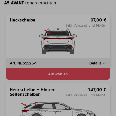
A5 AVANT
tönen möchten.
Heckscheibe
97,00
€
inkl. Versand und MwSt.
Art. Nr. 55525-1
Details
Auswählen
Heckscheibe + Hintere
147,00
€
Seitenscheiben
inkl. Versand und MwSt.