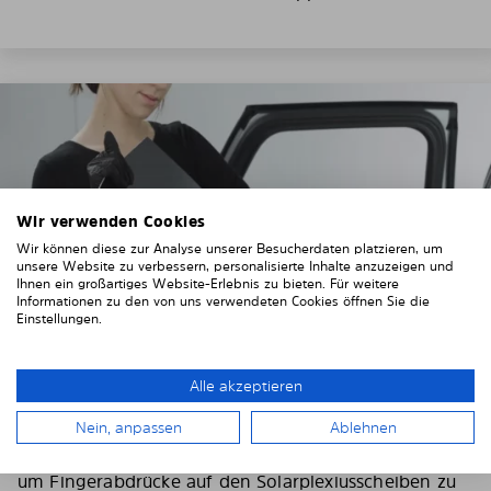
Wir verwenden Cookies
Wir können diese zur Analyse unserer Besucherdaten platzieren, um
unsere Website zu verbessern, personalisierte Inhalte anzuzeigen und
Ihnen ein großartiges Website-Erlebnis zu bieten. Für weitere
Informationen zu den von uns verwendeten Cookies öffnen Sie die
Einstellungen.
Alle akzeptieren
3. Entfernen Sie die Schutzfolien
Nein, anpassen
Ablehnen
Ziehen Sie sich die mitgelieferten Handschuhe an,
um Fingerabdrücke auf den Solarplexiusscheiben zu