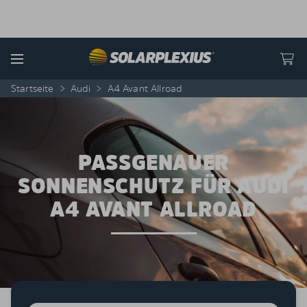
Skip to content
Menu
Startseite
>
Audi
>
A4 Avant Allroad
PASSGENAUER
SONNENSCHUTZ FÜR AUDI
A4 AVANT ALLROAD