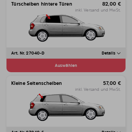
Türscheiben hintere Türen
82,00
€
inkl. Versand und MwSt.
Art. Nr. 27040-D
Details
Auswählen
Kleine Seitenscheiben
57,00
€
inkl. Versand und MwSt.