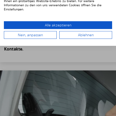
Ihnen ein großartiges Website-Erlebnis zu bieten. Für weitere
4. Platzieren Sie den Sonnenschutz
Informationen zu den von uns verwendeten Cookies öffnen Sie die
Einstellungen.
Positionieren Sie die Solarplexiusscheiben von Innen
vor Ihren Fahrzeugscheiben.
Alle akzeptieren
Setzen Sie die Scheiben dazu
hinter der
Fahrzeugverkleidung
ein.
Nein, anpassen
Ablehnen
Achten Sie auf eventuelle Ausschnitte, Kabel und
Kontakte.